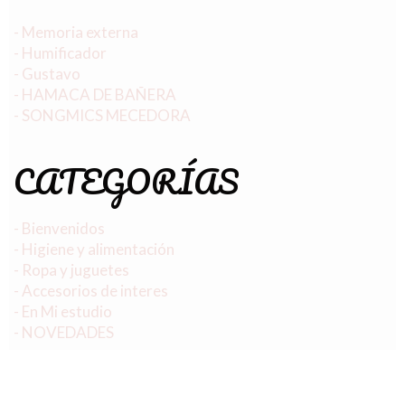
- Memoria externa
- Humificador
- Gustavo
- HAMACA DE BAÑERA
- SONGMICS MECEDORA
CATEGORÍAS
- Bienvenidos
- Higiene y alimentación
- Ropa y juguetes
- Accesorios de interes
- En Mi estudio
- NOVEDADES